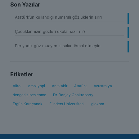
Son Yazılar
Atatürk’ün kullandığı numaralı gözlüklerin sırrı
Çocuklarınızın gözleri okula hazır mı?
Periyodik göz muayenizi sakın ihmal etmeyin
Etiketler
Alkol
ambliyopi
Anıtkabir
Atatürk
Avustralya
dengesiz beslenme
Dr. Ranjay Chakraborty
Ergün Karaçanak
Flinders Üniversitesi
glokom