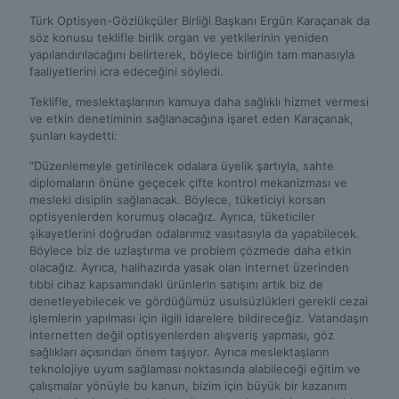
Türk Optisyen-Gözlükçüler Birliği Başkanı Ergün Karaçanak da
söz konusu teklifle birlik organ ve yetkilerinin yeniden
yapılandırılacağını belirterek, böylece birliğin tam manasıyla
faaliyetlerini icra edeceğini söyledi.
Teklifle, meslektaşlarının kamuya daha sağlıklı hizmet vermesi
ve etkin denetiminin sağlanacağına işaret eden Karaçanak,
şunları kaydetti:
“Düzenlemeyle getirilecek odalara üyelik şartıyla, sahte
diplomaların önüne geçecek çifte kontrol mekanizması ve
mesleki disiplin sağlanacak. Böylece, tüketiciyi korsan
optisyenlerden korumuş olacağız. Ayrıca, tüketiciler
şikayetlerini doğrudan odalarımız vasıtasıyla da yapabilecek.
Böylece biz de uzlaştırma ve problem çözmede daha etkin
olacağız. Ayrıca, halihazırda yasak olan internet üzerinden
tıbbi cihaz kapsamındaki ürünlerin satışını artık biz de
denetleyebilecek ve gördüğümüz usulsüzlükleri gerekli cezai
işlemlerin yapılması için ilgili idarelere bildireceğiz. Vatandaşın
internetten değil optisyenlerden alışveriş yapması, göz
sağlıkları açısından önem taşıyor. Ayrıca meslektaşların
teknolojiye uyum sağlaması noktasında alabileceği eğitim ve
çalışmalar yönüyle bu kanun, bizim için büyük bir kazanım