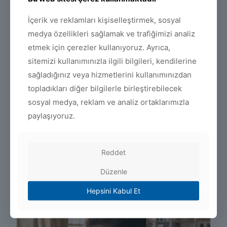
danışmadan bilinçsiz kullanımda
ilaçlarla etkileşime girerek ciddi yan
İçerik ve reklamları kişiselleştirmek, sosyal
etkiler oluşturabilir, başka bir hastalığı
medya özellikleri sağlamak ve trafiğimizi analiz
tetikleyebilir veya bir organınıza zarar
verebilir. Sağlığınızla ilgili durumlarda
etmek için çerezler kullanıyoruz. Ayrıca,
lütfen uzman bir doktora danışınız.
sitemizi kullanımınızla ilgili bilgileri, kendilerine
Sitemiz, uzman bir doktora
danışılmadan yapılan herhangi bir
sağladığınız veya hizmetlerini kullanımınızdan
uygulamadan doğabilecek zarardan
topladıkları diğer bilgilerle birleştirebilecek
sorumlu tutulamaz. Sitemizi ziyaret
sosyal medya, reklam ve analiz ortaklarımızla
eden, yorum yapan ve doktorlara soru
gönderen kişiler, bu uyarıları kabul
paylaşıyoruz.
etmiş sayılacaktır.
Reddet
@hawk_plus
Düzenle
Hepsini Kabul Et