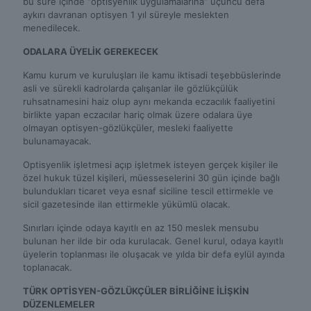
bu süre içinde “optisyenlik uygulamalarına” üçüncü defa
aykırı davranan optisyen 1 yıl süreyle meslekten
menedilecek.
ODALARA ÜYELİK GEREKECEK
Kamu kurum ve kuruluşları ile kamu iktisadi teşebbüslerinde
asli ve sürekli kadrolarda çalışanlar ile gözlükçülük
ruhsatnamesini haiz olup aynı mekanda eczacılık faaliyetini
birlikte yapan eczacılar hariç olmak üzere odalara üye
olmayan optisyen-gözlükçüler, mesleki faaliyette
bulunamayacak.
Optisyenlik işletmesi açıp işletmek isteyen gerçek kişiler ile
özel hukuk tüzel kişileri, müesseselerini 30 gün içinde bağlı
bulundukları ticaret veya esnaf siciline tescil ettirmekle ve
sicil gazetesinde ilan ettirmekle yükümlü olacak.
Sınırları içinde odaya kayıtlı en az 150 meslek mensubu
bulunan her ilde bir oda kurulacak. Genel kurul, odaya kayıtlı
üyelerin toplanması ile oluşacak ve yılda bir defa eylül ayında
toplanacak.
TÜRK OPTİSYEN-GÖZLÜKÇÜLER BİRLİĞİNE İLİŞKİN
DÜZENLEMELER